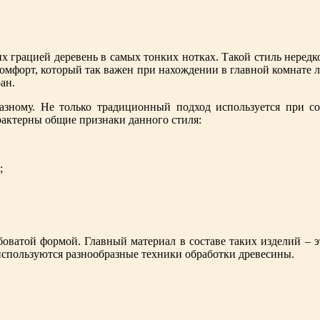
х грацией деревень в самых тонких нотках. Такой стиль нередк
омфорт, который так важен при нахождении в главной комнате л
ан.
азному. Не только традиционный подход используется при со
рактерны общие признаки данного стиля:
;
оватой формой. Главный материал в составе таких изделий – эт
спользуются разнообразные техники обработки древесины.