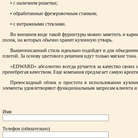
• с наличием решетки;
• обработанные фрезеровочным станком;
• с витражными стеклами.
Во внешнем виде такой фурнитуры можно заметить и карниз
полок, на которых обычно хранят кухонную утварь.
Вышеописанный стиль идеально подойдет и для объединенн
плитой. За основу цветового решения идут только мягкие тона.
«EDWARD» абсолютно всегда ручается за качество своих из
пренебрегая качеством. Еще компания предлагает самую креати
Превосходный облик и простота в использовании кухон
элементы удовлетворяют функциональным запросам клиента и
Имя
Телефон (обязательно)